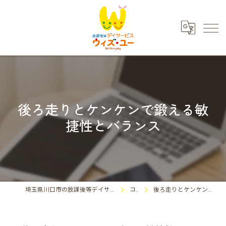
後ろ走りとケンケンで鍛える敏
捷性とバランス
埼玉県川口市の放課後等デイサービスならウィズ・ユー川口東領家
コラム
後ろ走りとケンケンで鍛える敏捷性とバランス