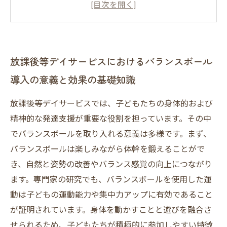
バランスボール活用による身体発達の変化と精
神面への影響
安全かつ楽しく取り組むための環境作りと指導
放課後等デイサービスにおけるバランスボール
の工夫
導入の意義と効果の基礎知識
放課後等デイサービスでは、子どもたちの身体的および
精神的な発達支援が重要な役割を担っています。その中
でバランスボールを取り入れる意義は多様です。まず、
バランスボールは楽しみながら体幹を鍛えることがで
き、自然と姿勢の改善やバランス感覚の向上につながり
ます。専門家の研究でも、バランスボールを使用した運
動は子どもの運動能力や集中力アップに有効であること
が証明されています。身体を動かすことと遊びを融合さ
せられるため、子どもたちが積極的に参加しやすい特徴