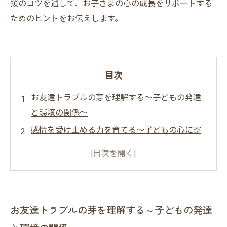
援のコツを通して、お子さまの心の成長をサポートする
ためのヒントをお伝えします。
目次
お友達トラブルの芽を理解する～子どもの発達
と環境の関係～
感情を受け止める力を育てる～子どもの心に寄
り添うコミュニケーション～
トラブルから学ぶコミュニケーションスキル～
対話と自己表現の工夫～
トラブルを成長の糧に変える～長期的な支援視
お友達トラブルの芽を理解する～子どもの発達
点と未来へ向けて～