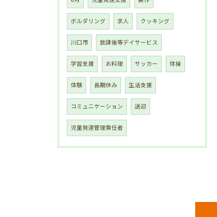
8月
児童発達支援
製作
ボルダリング
求人
クッキング
川口市
放課後等デイサービス
学習支援
お料理
サッカー
体操
体験
長期休み
生活支援
コミュニケーション
送迎
児童発達管理責任者