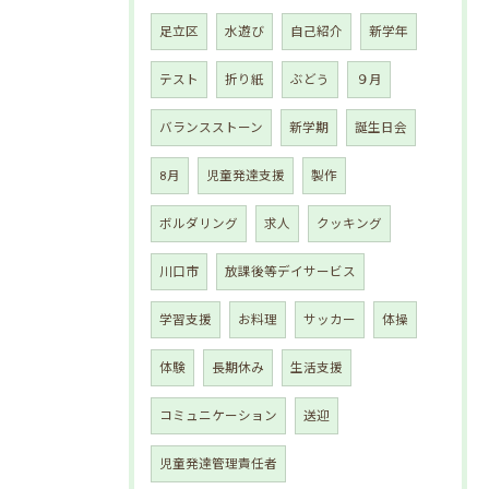
足立区
水遊び
自己紹介
新学年
テスト
折り紙
ぶどう
９月
バランスストーン
新学期
誕生日会
8月
児童発達支援
製作
ボルダリング
求人
クッキング
川口市
放課後等デイサービス
学習支援
お料理
サッカー
体操
体験
長期休み
生活支援
コミュニケーション
送迎
児童発達管理責任者